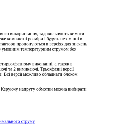
ового використання, задовольняють вимоги
же компактні розміри і будуть незамінні в
нтактори пропонуються в версіях для значень
3 з умовним температурним струмом без
чотирьохфазному виконанні, а також в
чі та 2 вимикаючі. Трьохфазні версії
. Всі версії можливо обладнати блоком
. Керуючу напругу обмотки можна вибирати
симального струму