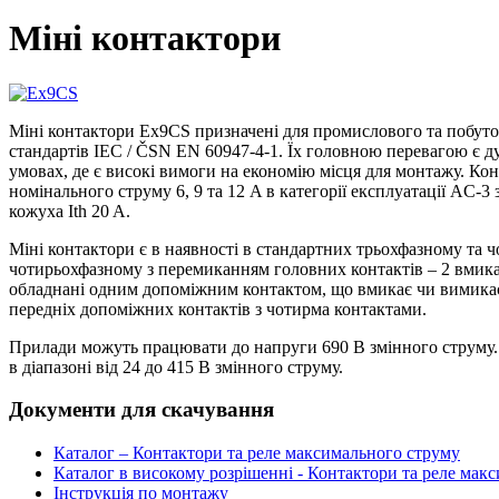
Міні контактори
Міні контактори Ex9CS призначені для промислового та побут
стандартів IEC / ČSN EN 60947-4-1. Їх головною перевагою є ду
умовах, де є високі вимоги на економію місця для монтажу. Ко
номінального струму 6, 9 та 12 A в категорії експлуатації AC-
кожуха Ith 20 A.
Міні контактори є в наявності в стандартних трьохфазному та 
чотирьохфазному з перемиканням головних контактів – 2 вмикаю
обладнані одним допоміжним контактом, що вмикає чи вимикає
передніх допоміжних контактів з чотирма контактами.
Прилади можуть працювати до напруги 690 В змінного струму
в діапазоні від 24 до 415 В змінного струму.
Документи для скачування
Каталог – Контактори та реле максимального струму
Каталог в високому розрішенні - Контактори та реле мак
Інструкція по монтажу