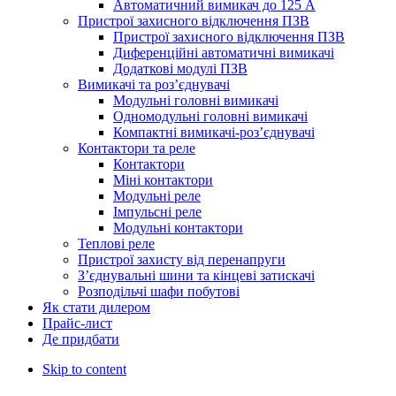
Автоматичний вимикач до 125 A
Пристрої захисного відключення ПЗВ
Пристрої захисного відключення ПЗВ
Диференційні автоматичні вимикачі
Додаткові модулі ПЗВ
Вимикачі та роз’єднувачі
Модульні головні вимикачі
Одномодульні головні вимикачі
Компактні вимикачі-роз’єднувачі
Контактори та реле
Контактори
Міні контактори
Модульні реле
Імпульсні реле
Модульні контактори
Теплові реле
Пристрої захисту від перенапруги
З’єднувальні шини та кінцеві затискачі
Розподільчі шафи побутові
Як стати дилером
Прайс-лист
Де придбати
Skip to content