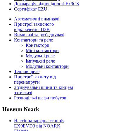
Декларація відповідності Ex9CS
Сертифікат EZU
Автоматичні вимикачі
Пристрої захисного
відключення ПЗВ
Вимикачі та роз’єднувачі
Контактори та реле
Контактори
Міні контактори
Модульні реле
Імпульсні реле
Модульні контактори
Теплові реле
Пристрої захисту від
перенапруги
З’єднувальні шини та кінцеві
затискачі
Розподільчі шафи побутові
Новини Noark
Настінна зарядна станція
EX9EVD3 від NOARK