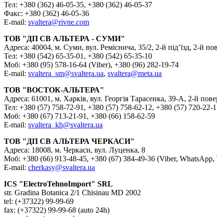
Тел: +380 (362) 46-05-35, +380 (362) 46-05-37
Факс: +380 (362) 46-05-36
E-mail:
svaltera@rivne.com
ТОВ "ДП СВ АЛЬТЕРА - СУМИ"
Адреса: 40004, м. Суми, вул. Реміснича, 35/2, 2-й під’їзд, 2-й по
Тел: +380 (542) 65-35-01, +380 (542) 65-35-10
Моб: +380 (95) 578-16-64 (Viber), +380 (96) 282-19-74
E-mail:
svaltera_sm@svaltera.ua
,
svaltera@meta.ua
ТОВ "ВОСТОК-АЛЬТЕРА"
Адреса: 61001, м. Харків, вул. Георгія Тарасенка, 39-А, 2-й пов
Тел: +380 (57) 758-72-91, +380 (57) 758-62-12, +380 (57) 720-22-1
Моб: +380 (67) 713-21-91, +380 (66) 158-62-59
E-mail:
svaltera_kh@svaltera.ua
ТОВ "ДП СВ АЛЬТЕРА ЧЕРКАСИ"
Адреса: 18008, м. Черкаси, вул. Луценка, 8
Моб: +380 (66) 913-48-45, +380 (67) 384-49-36 (Viber, WhatsApp,
E-mail:
cherkasy@svaltera.ua
ICS "ElectroTehnoImport" SRL
str. Gradina Botanica 2/1 Chisinau MD 2002
tel: (+37322) 99-99-69
fax: (+37322) 99-99-68 (auto 24h)