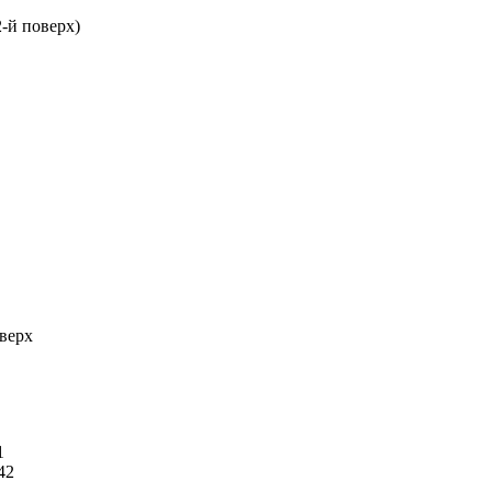
2-й поверх)
оверх
1
42