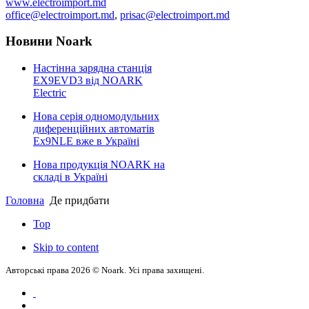
www.electroimport.md
office@electroimport.md
,
prisac@electroimport.md
Новини Noark
Настінна зарядна станція
EX9EVD3 від NOARK
Electric
Нова серія одномодульних
диференційних автоматів
Ex9NLE вже в Україні
Нова продукція NOARK на
складі в Україні
Головна
Де придбати
Top
Skip to content
Авторські права 2026 © Noark. Усі права захищені.