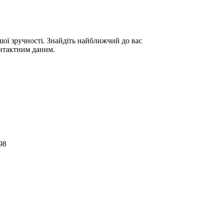
ої зручності. Знайдіть найближчий до вас
нтактним даним.
98