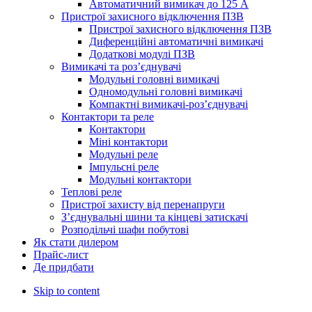
Автоматичний вимикач до 125 A
Пристрої захисного відключення ПЗВ
Пристрої захисного відключення ПЗВ
Диференційні автоматичні вимикачі
Додаткові модулі ПЗВ
Вимикачі та роз’єднувачі
Модульні головні вимикачі
Одномодульні головні вимикачі
Компактні вимикачі-роз’єднувачі
Контактори та реле
Контактори
Міні контактори
Модульні реле
Імпульсні реле
Модульні контактори
Теплові реле
Пристрої захисту від перенапруги
З’єднувальні шини та кінцеві затискачі
Розподільчі шафи побутові
Як стати дилером
Прайс-лист
Де придбати
Skip to content