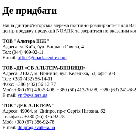
Де придбати
Наша дистриб'юторська мережа постійно розширюється для Ваш
центр продажу продукції NOARK та зверніться по вказаним ко
ТОВ "Альтера ІНЖ"
Адреса: м. Київ, бул. Вацлава Гавела, 4
Тел: (044) 469-02-11
E-mail:
office@noark-centre.com
ТОВ «ДП «СВ АЛЬТЕРА-ВІННИЦЯ»
Адреса: 21027, м. Вінниця, вул. Келецька, 53, офіс 503
Тел: +380 (432) 56-14-01
Факс: +380 (432) 56-13-77
Моб: +380 (67) 430-53-98, +380 (50) 413-30-98, +380 (63) 241-58-
E-mail:
vn@svaltera.ua
ТОВ "ДЕК АЛЬТЕРА"
Адреса: 49064, м. Дніпро, пр-т Сергія Нігояна, 62
Тел./факс: +380 (56) 376-92-78
Моб: +380 (67) 386-92-78
E-mail:
dnipro@svaltera.ua