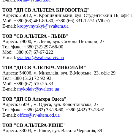
ТОВ "ДП СВ АЛЬТЕРА КІРОВОГРАД"
Адреса: 25012, м. Кропивницький, бул. Студентський 1Б, офіс 
Моб: +380 (68) 461-89-80, +380 (66) 331-12-51 (Viber)
E-mail:
kropyvnytskyi@svaltera.ua
ТОВ "СВ АЛЬТЕРА - ЛЬВІВ"
Адреса: 79000, м. Львів, вул. Симона Петлюри, 27
Тел./факс: +380 (32) 297-66-90
Моб: +380 (67) 67-67-222
E-mail:
svaltera@svaltera.lviv.ua
ТОВ "ДП СВ АЛЬТЕРА-МИКОЛАЇВ"
Адреса: 54006, м. Миколаїв, вул. В.Морська, 23, офіс 29
Тел: +380 (512) 72-92-93
Моб: +380 (67) 510-25-33
E-mail:
mykolaiv@svaltera.ua
ТОВ "ДП СВ Альтера Одеса"
Адреса: 65091, м. Одеса, вул. Колонтаївська, 27
Тел./факс: +380 (482) 33-28-60, +380 (482) 33-28-61
E-mail:
office@sv-altera.od.ua
ТОВ "СВ АЛЬТЕРА-РІВНЕ"
Адреса: 33003, м. Рівне, вул. Василя Червонія, 39