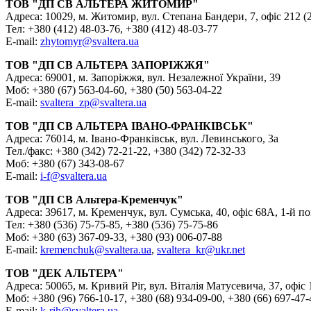
ТОВ "ДП СВ АЛЬТЕРА ЖИТОМИР"
Адреса: 10029, м. Житомир, вул. Степана Бандери, 7, офіс 212 (
Тел: +380 (412) 48-03-76, +380 (412) 48-03-77
E-mail:
zhytomyr@svaltera.ua
ТОВ "ДП СВ АЛЬТЕРА ЗАПОРІЖЖЯ"
Адреса: 69001, м. Запоріжжя, вул. Незалежної України, 39
Моб: +380 (67) 563-04-60, +380 (50) 563-04-22
E-mail:
svaltera_zp@svaltera.ua
ТОВ "ДП СВ АЛЬТЕРА ІВАНО-ФРАНКІВСЬК"
Адреса: 76014, м. Івано-Франківськ, вул. Левинського, 3а
Тел./факс: +380 (342) 72-21-22, +380 (342) 72-32-33
Моб: +380 (67) 343-08-67
E-mail:
i-f@svaltera.ua
ТОВ "ДП СВ Альтера-Кременчук"
Адреса: 39617, м. Кременчук, вул. Сумська, 40, офіс 68А, 1-й п
Тел: +380 (536) 75-75-85, +380 (536) 75-75-86
Моб: +380 (63) 367-09-33, +380 (93) 006-07-88
E-mail:
kremenchuk@svaltera.ua
,
svaltera_kr@ukr.net
ТОВ "ДЕК АЛЬТЕРА"
Адреса: 50065, м. Кривий Ріг, вул. Віталія Матусевича, 37, офіс 
Моб: +380 (96) 766-10-17, +380 (68) 934-09-00, +380 (66) 697-47-
E-mail:
k-rih@svaltera.ua